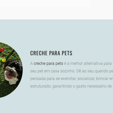
CRECHE PARA PETS
A
creche para pets
é a melhor alternativa para
seu pet em casa sozinho. Dê ao seu querido pe
pensada para se exercitar, socializar, brincar
estruturado, garantindo o gasto necessário de 