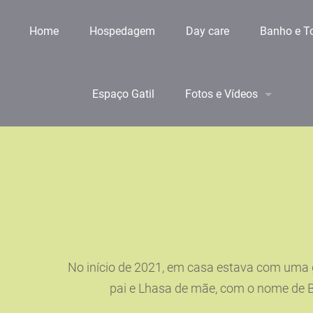
Home
Hospedagem
Day care
Banho e T
Espaço Gatil
Fotos e Vídeos
No início de 2021, em casa estava com uma g
pai e Lhasa de mãe, com o nome de B