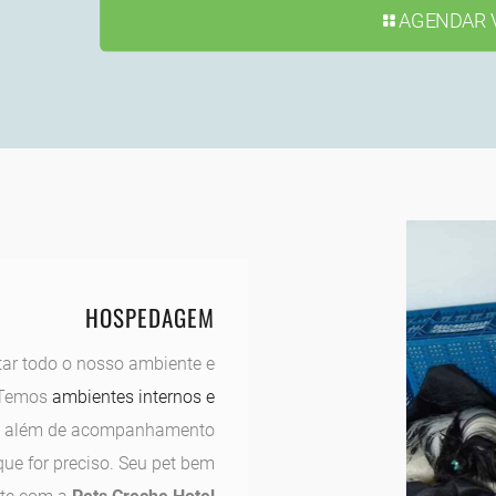
AGENDAR V
HOSPEDAGEM
tar todo o nosso ambiente e
. Temos
ambientes internos e
et, além de acompanhamento
que for preciso. Seu pet bem