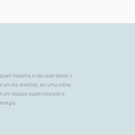
 quem trabalha e não quer deixar o
t um dia divertido, em uma rotina
 em um espaço supervisionado e
energia.