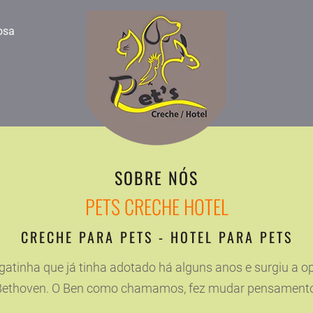
osa
SOBRE NÓS
PETS CRECHE HOTEL
CRECHE PARA PETS - HOTEL PARA PETS
atinha que já tinha adotado há alguns anos e surgiu a op
ethoven. O Ben como chamamos, fez mudar pensamentos, 